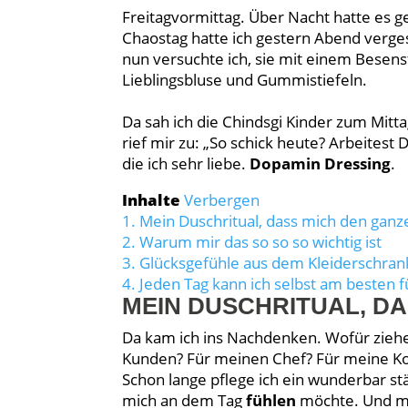
Freitagvormittag. Über Nacht hatte es 
Chaostag hatte ich gestern Abend verge
nun versuchte ich, sie mit einem Besenst
Lieblingsbluse und Gummistiefeln.
Da sah ich die Chindsgi Kinder zum Mit
rief mir zu: „So schick heute? Arbeitest 
die ich sehr liebe.
Dopamin Dressing
.
Inhalte
Verbergen
1.
Mein Duschritual, dass mich den ganze
2.
Warum mir das so so so wichtig ist
3.
Glücksgefühle aus dem Kleiderschran
4.
Jeden Tag kann ich selbst am besten 
MEIN DUSCHRITUAL, D
Da kam ich ins Nachdenken. Wofür zieh
Kunden? Für meinen Chef? Für meine Ko
Schon lange pflege ich ein wunderbar stä
mich an dem Tag
fühlen
möchte. Und mei