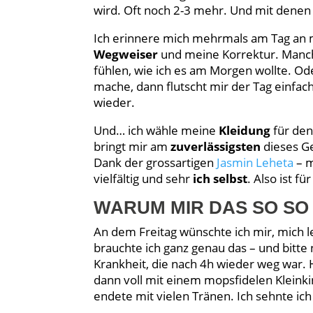
wird. Oft noch 2-3 mehr. Und mit denen
Ich erinnere mich mehrmals am Tag an 
Wegweiser
und meine Korrektur. Manch
fühlen, wie ich es am Morgen wollte. Od
mache, dann flutscht mir der Tag einfa
wieder.
Und… ich wähle meine
Kleidung
für den
bringt mir am
zuverlässigsten
dieses Ge
Dank der grossartigen
Jasmin Leheta
– m
vielfältig und sehr
ich selbst
. Also ist 
WARUM MIR DAS SO SO 
An dem Freitag wünschte ich mir, mich 
brauchte ich ganz genau das – und bitt
Krankheit, die nach 4h wieder weg war.
dann voll mit einem mopsfidelen Kleinki
endete mit vielen Tränen. Ich sehnte ic