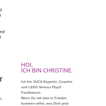
d
r
und
d
HOI,
ICH BIN CHRISTINE.
T
Ich bin VUCA-Expertin, Coachin
und LEGO Serious Play®
Facilitatorin.
h
Wenn Du mit dem in Frieden
kommen willst, was Dich jetzt