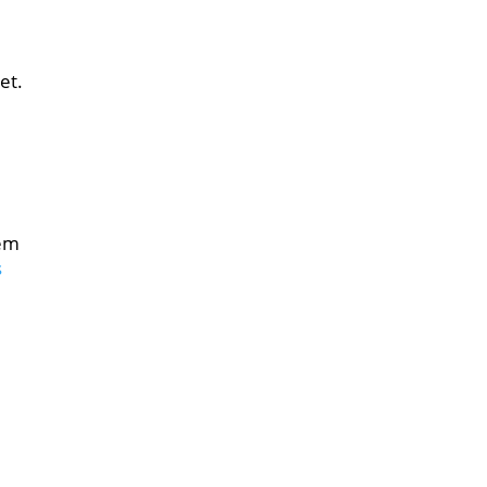
et.
e
nem
s