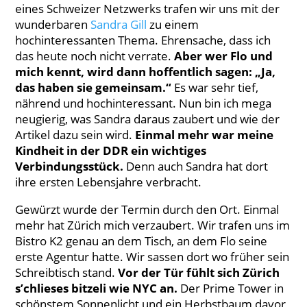
eines Schweizer Netzwerks trafen wir uns mit der
wunderbaren
Sandra Gill
zu einem
hochinteressanten Thema. Ehrensache, dass ich
das heute noch nicht verrate.
Aber wer Flo und
mich kennt, wird dann hoffentlich sagen: „Ja,
das haben sie gemeinsam.“
Es war sehr tief,
nährend und hochinteressant. Nun bin ich mega
neugierig, was Sandra daraus zaubert und wie der
Artikel dazu sein wird.
Einmal mehr war meine
Kindheit in der DDR ein wichtiges
Verbindungsstück.
Denn auch Sandra hat dort
ihre ersten Lebensjahre verbracht.
Gewürzt wurde der Termin durch den Ort. Einmal
mehr hat Zürich mich verzaubert. Wir trafen uns im
Bistro K2 genau an dem Tisch, an dem Flo seine
erste Agentur hatte. Wir sassen dort wo früher sein
Schreibtisch stand.
Vor der Tür fühlt sich Zürich
s’chlieses bitzeli wie NYC an.
Der Prime Tower in
schönstem Sonnenlicht und ein Herbstbaum davor