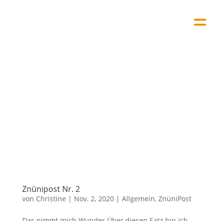
Znünipost Nr. 2
von
Christine
|
Nov. 2, 2020
|
Allgemein
,
ZnüniPost
Das nimmt mich Wunder Über diesen Satz bin ich