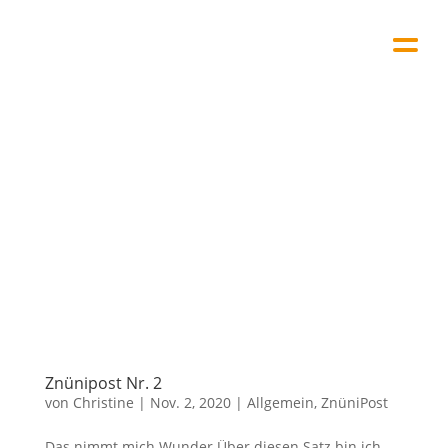
Znünipost Nr. 2
von
Christine
|
Nov. 2, 2020
|
Allgemein
,
ZnüniPost
Das nimmt mich Wunder Über diesen Satz bin ich