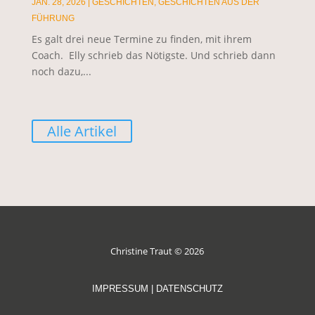
JAN. 28, 2026
|
GESCHICHTEN
,
GESCHICHTEN AUS DER
FÜHRUNG
Es galt drei neue Termine zu finden, mit ihrem
Coach. Elly schrieb das Nötigste. Und schrieb dann
noch dazu,...
Alle Artikel
Christine Traut © 2026
IMPRESSUM
|
DATENSCHUTZ