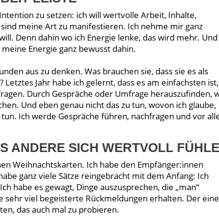
ntention zu setzen: ich will wertvolle Arbeit, Inhalte,
sind meine Art zu manifestieren. Ich nehme mir ganz
will. Denn dahin wo ich Energie lenke, das wird mehr. Und 
h meine Energie ganz bewusst dahin.
unden aus zu denken. Was brauchen sie, dass sie es als
Letztes Jahr habe ich gelernt, dass es am einfachsten ist,
zu fragen. Durch Gespräche oder Umfrage herauszufinden, 
auchen. Und eben genau nicht das zu tun, wovon ich glaube,
h tun. Ich werde Gespräche führen, nachfragen und vor al
SS ANDERE SICH WERTVOLL FÜHL
nen Weihnachtskarten. Ich habe den Empfänger:innen
 habe ganz viele Sätze reingebracht mit dem Anfang: Ich
. Ich habe es gewagt, Dinge auszusprechen, die „man“
e sehr viel begeisterte Rückmeldungen erhalten. Der ein
ften, das auch mal zu probieren.