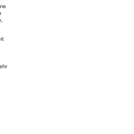
ine
h
e,
it
sehr