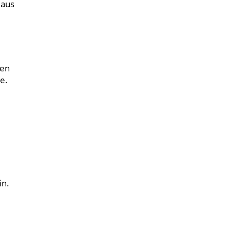
 aus
den
e.
in.