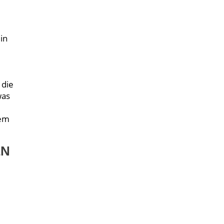
in
 die
was
lem
EN
e