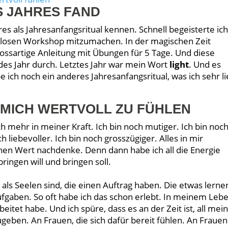
S JAHRES FAND
res als Jahresanfangsritual kennen. Schnell begeisterte ic
losen Workshop mitzumachen. In der magischen Zeit
ossartige Anleitung mit Übungen für 5 Tage. Und diese
des Jahr durch. Letztes Jahr war mein Wort
light
. Und es
be ich noch ein anderes Jahresanfangsritual, was ich sehr l
 MICH WERTVOLL ZU FÜHLEN
ch mehr in meiner Kraft. Ich bin noch mutiger. Ich bin noc
ch liebevoller. Ich bin noch grosszügiger. Alles in mir
inen Wert nachdenke. Denn dann habe ich all die Energie
bringen will und bringen soll.
r als Seelen sind, die einen Auftrag haben. Die etwas lerne
ufgaben. So oft habe ich das schon erlebt. In meinem Leb
itet habe. Und ich spüre, dass es an der Zeit ist, all mei
eben. An Frauen, die sich dafür bereit fühlen. An Frauen