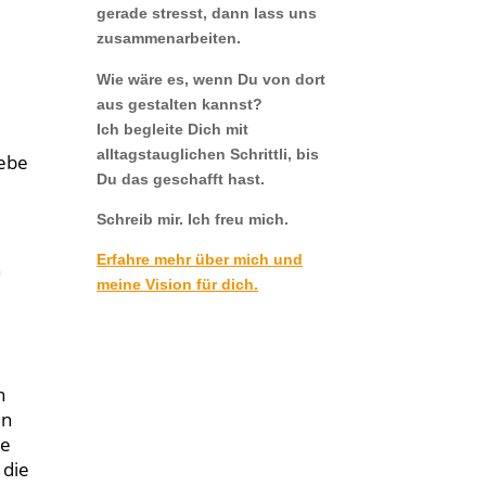
gerade stresst, dann lass uns
zusammenarbeiten.
h
Wie wäre es, wenn Du von dort
aus gestalten kannst?
Ich begleite Dich mit
alltagstauglichen Schrittli, bis
iebe
Du das geschafft hast.
Schreib mir. Ich freu mich.
Erfahre mehr über mich und
h
meine Vision für dich.
n
en
ne
 die