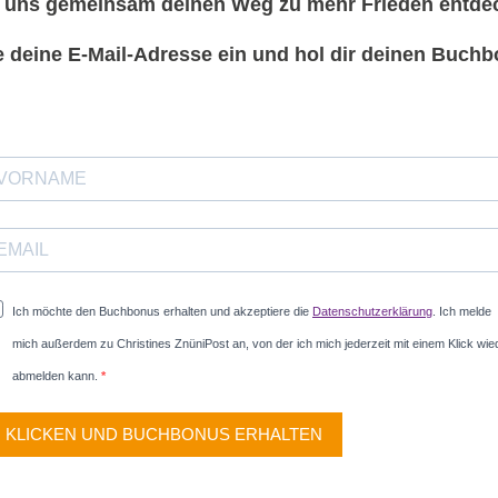
 uns gemeinsam deinen Weg zu mehr Frieden entde
e deine E-Mail-Adresse ein und hol dir deinen Buchb
Ich möchte den Buchbonus erhalten und akzeptiere die
Datenschutzerklärung
. Ich melde
mich außerdem zu Christines ZnüniPost an, von der ich mich jederzeit mit einem Klick wie
abmelden kann.
KLICKEN UND BUCHBONUS ERHALTEN