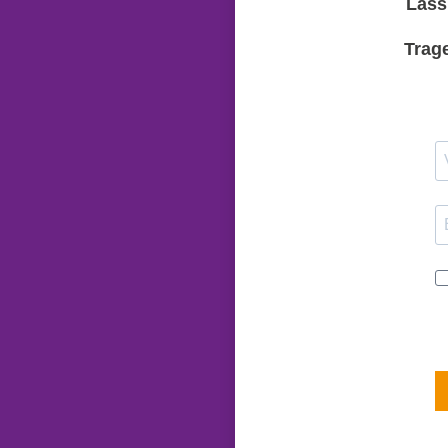
Lass
Trag