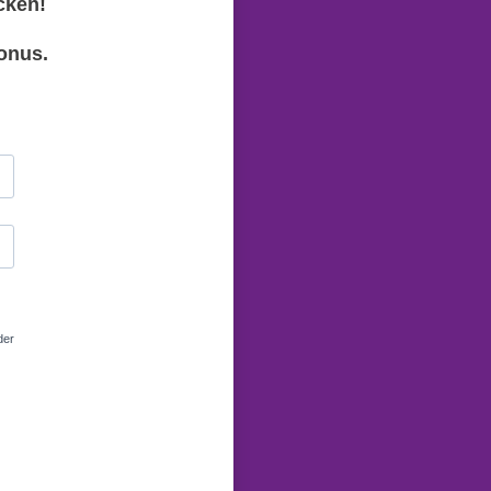
cken!
onus.
der