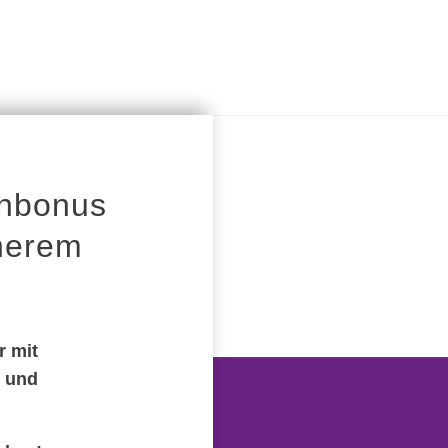
chbonus
nnerem
r mit
e und