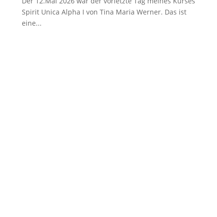
Der 12.Mai 2026 war der vorletzte Tag meines Kurses
Spirit Unica Alpha I von Tina Maria Werner. Das ist
eine...