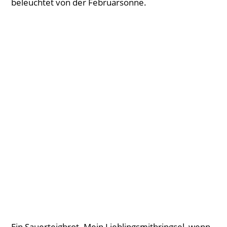
beleuchtet von der Februarsonne.
Ein Sauerteigbrot. Mein Lieblingsmitbringsel, wenn